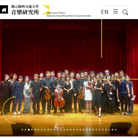
跳到主要內容
EN
漢堡選
搜尋
Institute of Music, National
國立陽明交通大學 音樂研究所
首頁
:::
上一
下一
2024年10月音樂所25週年音樂會光復場次大合照