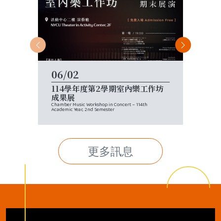
上一
下一
06/02
06/0
114學年度第2學期室內樂工作坊
音樂所
成果展
June Librar
Chamber Music Workshop in Concert – 114th
Academic Year, 2nd Semester
更多訊息