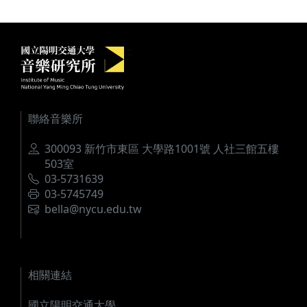
國立陽明交通大學音樂研究所
:::
聯絡音樂所
地址
300093 新竹市東區 大學路1001號 人社三館五樓
503室
電話
03-5731639
傳真
03-5745749
電郵
bella@nycu.edu.tw
相關連結
國立陽明交通大學