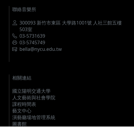
聯絡音樂所
地址
300093 新竹市東區 大學路1001號 人社三館五樓
503室
電話
03-5731639
傳真
03-5745749
電郵
bella@nycu.edu.tw
相關連結
國立陽明交通大學
人文藝術與社會學院
課程時間表
藝文中心
演藝廳場地管理系統
圖書館
資訊安全與智慧財產權宣導