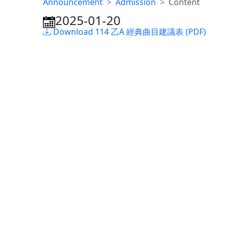
Announcement
Admission
Content
2025-01-20
:::
Download 114 乙A 經典曲目建議表 (PDF)