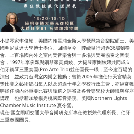
小提琴家李俊穎，美國約翰霍浦金斯大學琵琶第音樂院碩士、美
國明尼蘇達大學博士學位。回國至今，陸續舉行超過36場獨奏
會、上百場國內外之室內樂音樂會與十多場與樂團協奏之音樂
會，1997年李俊穎與鋼琴家黃貞綾、大提琴家劉姝嫥共同成立
伯牙鋼琴三重奏團(Pro Arte Trio)並任團長一職，至今逾百場的
演出，並致力台灣室內樂之推動；曾於2006 年擔任行天宮精英
獎比賽之藝術總召集人以及超過十年之學校行政主管，亦經常獲
聘擔任國內外重要比賽與甄選之評審及各音樂學校大師班與客座
講座，包括新加坡楊秀桃國際音樂院、美國Northern Lights
Chamber Music Institute 夏令營。
現任:國立陽明交通大學音樂研究所專任教授兼代理所長、伯牙
三重奏團團長。