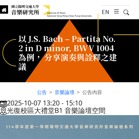
跳到主要內容
EN
漢堡選
搜尋
Institute of Music, National
國立陽明交通大學 音樂研究所
以 J.S. Bach – Partita No.
2 in D minor, BWV 1004
為例， 分享演奏與詮釋之建
議
公告
音樂論壇
公告內容
2025-10-07 13:20
‐
15:10
:::
光復校區大禮堂B1 音樂論壇空間