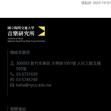
張貼於
2025-10-01
國立陽明交通大學音樂研究所
:::
聯絡音樂所
地址
300093 新竹市東區 大學路1001號 人社三館五樓
503室
電話
03-5731639
傳真
03-5745749
電郵
bella@nycu.edu.tw
相關連結