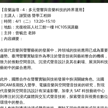
【音樂論壇 - 4：多元聲響與音樂科技的跨界運用】
｜主講人：謝賢德 聲學工程師
｜時間：4/1（二） 13:20~15:10
｜地點：光復校區人社三館一樓 HC105演講廳
｜主持：曾毓忠 老師
｜內容綱要：
在當代音樂與聲響藝術的發展中，跨領域的技術應用已成為重要
趨勢。臺灣聲響實驗室作為專注於聲音技術與藝術整合的機構，
致力於推動空間音訊、沉浸式聲音設計及其在劇場、展演與科技
藝術中的媒合應用。
此外，國際合作在聲響實驗與技術發展中扮演關鍵角色。法國
IRCAM長期投入聲學、電腦音樂與空間聲音技術的研究，對現
代音樂與空間音訊設計有深遠影響。加拿大 SAT 科技藝術中心
則專注於沉浸式媒體與交互式聲音技術，探索聲音與視覺在數位
環境中的整合。
個人創作則透過沈浸式聲音技術，實驗不同的音樂形式與表現方