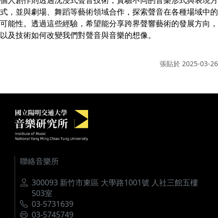
式，並與劇場、舞蹈等藝術領域合作，探索聲音在各種場域中的
可能性。透過這些經驗，希望能分享跨界聲響藝術的發展方向，
以及技術如何改變我們對聲音與音樂的想像。
張貼於
2025-03-26
國立陽明交通大學音樂研究所
:::
聯絡音樂所
地址
300093 新竹市東區 大學路1001號 人社三館五樓
503室
電話
03-5731639
傳真
03-5745749