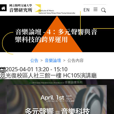
跳到主要內容
EN
漢堡選
搜尋
Institute of Music, National
國立陽明交通大學 音樂研究所
音樂論壇 - 4：多元聲響與音
樂科技的跨界運用
公告
音樂論壇
公告內容
2025-04-01 13:20
‐
15:10
:::
光復校區人社三館一樓 HC105演講廳