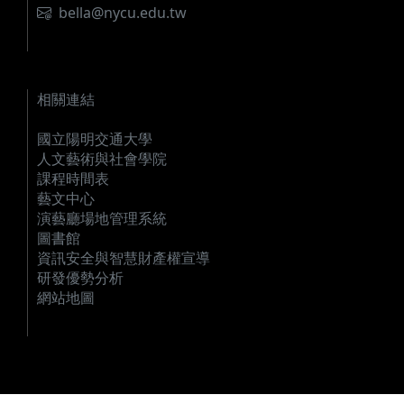
電郵
bella@nycu.edu.tw
相關連結
國立陽明交通大學
人文藝術與社會學院
課程時間表
藝文中心
演藝廳場地管理系統
圖書館
資訊安全與智慧財產權宣導
研發優勢分析
網站地圖