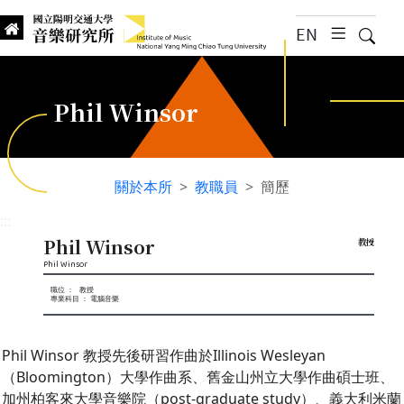
跳到主要內容
EN
漢堡選
搜尋
Institute of Music, National
國立陽明交通大學 音樂研究所
Phil Winsor
關於本所
教職員
簡歷
:::
Phil Winsor
教授
Phil Winsor
職位 ： 教授
專業科目 ： 電腦音樂
Phil Winsor 教授先後研習作曲於Illinois Wesleyan
（Bloomington）大學作曲系、舊金山州立大學作曲碩士班、
加州柏客來大學音樂院（post-graduate study）、義大利米蘭