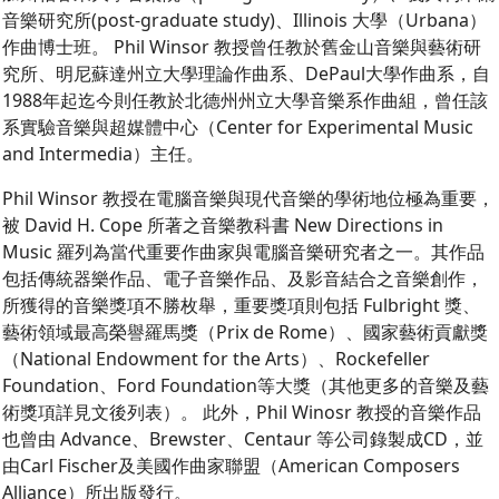
音樂研究所(post-graduate study)、Illinois 大學（Urbana）
作曲博士班。 Phil Winsor 教授曾任教於舊金山音樂與藝術研
究所、明尼蘇達州立大學理論作曲系、DePaul大學作曲系，自
1988年起迄今則任教於北德州州立大學音樂系作曲組，曾任該
系實驗音樂與超媒體中心（Center for Experimental Music
and Intermedia）主任。
Phil Winsor 教授在電腦音樂與現代音樂的學術地位極為重要，
被 David H. Cope 所著之音樂教科書 New Directions in
Music 羅列為當代重要作曲家與電腦音樂研究者之一。其作品
包括傳統器樂作品、電子音樂作品、及影音結合之音樂創作，
所獲得的音樂獎項不勝枚舉，重要獎項則包括 Fulbright 獎、
藝術領域最高榮譽羅馬獎（Prix de Rome）、國家藝術貢獻獎
（National Endowment for the Arts）、Rockefeller
Foundation、Ford Foundation等大獎（其他更多的音樂及藝
術獎項詳見文後列表）。 此外，Phil Winosr 教授的音樂作品
也曾由 Advance、Brewster、Centaur 等公司錄製成CD，並
由Carl Fischer及美國作曲家聯盟（American Composers
Alliance）所出版發行。