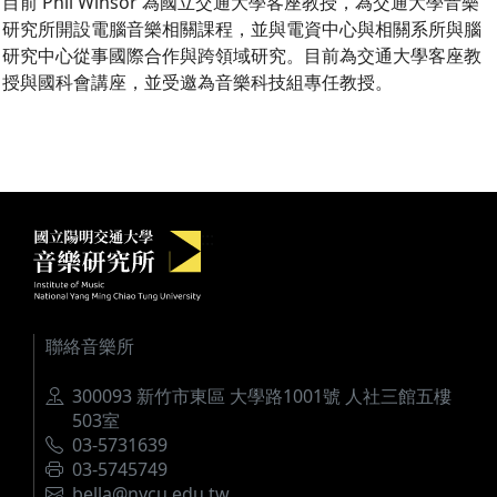
目前 Phil Winsor 為國立交通大學客座教授，為交通大學音樂
研究所開設電腦音樂相關課程，並與電資中心與相關系所與腦
研究中心從事國際合作與跨領域研究。目前為交通大學客座教
授與國科會講座，並受邀為音樂科技組專任教授。
國立陽明交通大學音樂研究所
:::
聯絡音樂所
地址
300093 新竹市東區 大學路1001號 人社三館五樓
503室
電話
03-5731639
傳真
03-5745749
電郵
bella@nycu.edu.tw