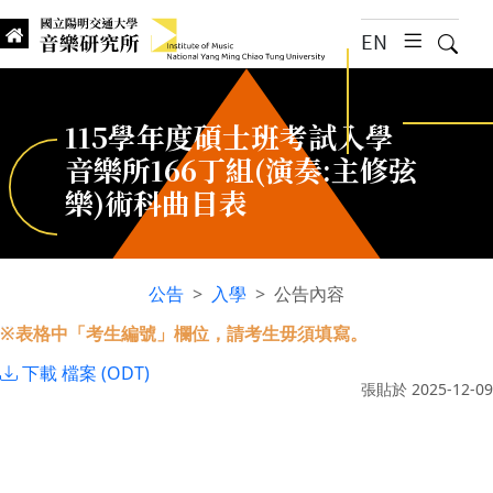
跳到主要內容
EN
漢堡選
搜尋
Institute of Music, National
國立陽明交通大學 音樂研究所
115學年度碩士班考試入學
音樂所166丁組(演奏:主修弦
樂)術科曲目表
公告
入學
公告內容
:::
※表格中「考生編號」欄位，請考生毋須填寫。
下載 檔案 (ODT)
張貼於
2025-12-09