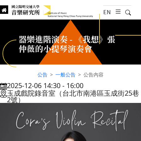
跳到主要內容
EN
漢堡選
搜尋
Institute of Music, National
國立陽明交通大學 音樂研究所
器樂進階演奏 - 《我想》張
仲薇的小提琴演奏會
公告
一般公告
公告內容
2025-12-06 14:30
‐
16:00
:::
玉成戲院錄音室（台北市南港區玉成街25巷
2號）