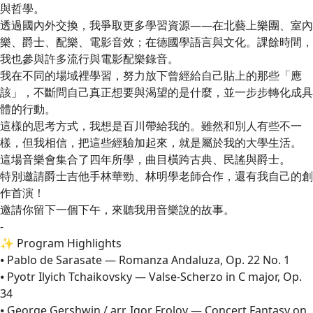
與哲學。
透過國內外交換，我爭取更多學習資源——在北藝上樂團、室內
樂、爵士、配樂、電影音效；在德國學語言與文化。課餘時間，
我也參與許多流行與電影配樂錄音。
我在不同的場域裡學習，努力放下曾經給自己貼上的那些「應
該」，不斷問自己真正想要與渴望的是什麼，並一步步轉化成具
體的行動。
這樣的思考方式，我想是百川帶給我的。雖然和別人有些不一
樣，但我相信，把這些經驗加起來，就是屬於我的大學生活。
這場音樂會集合了四年所學，曲目橫跨古典、民謠與爵士。
特別邀請爵士吉他手林華勁、林明學老師合作，還有我自己的創
作首演！
邀請你留下一個下午，來聽我用音樂說的故事。
-
✨ Program Highlights
⦁ Pablo de Sarasate — Romanza Andaluza, Op. 22 No. 1
⦁ Pyotr Ilyich Tchaikovsky — Valse-Scherzo in C major, Op.
34
⦁ George Gershwin / arr. Igor Frolov — Concert Fantasy on