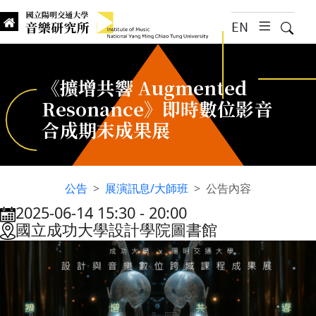
跳到主要內容
EN
漢堡選
搜尋
Institute of Music, National
國立陽明交通大學 音樂研究所
《擴增共響 Augmented
Resonance》即時數位影音
合成期末成果展
公告
展演訊息/大師班
公告內容
2025-06-14 15:30
‐
20:00
:::
國立成功大學設計學院圖書館