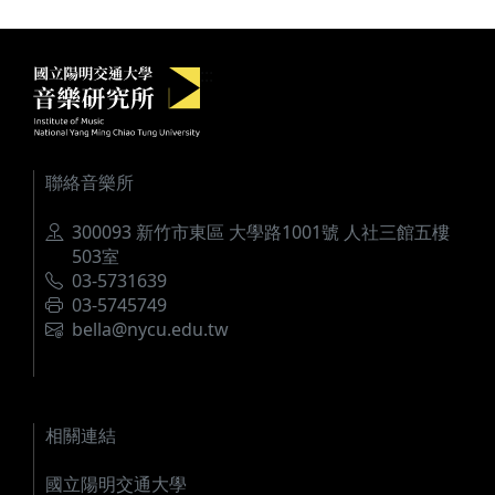
國立陽明交通大學音樂研究所
:::
聯絡音樂所
地址
300093 新竹市東區 大學路1001號 人社三館五樓
503室
電話
03-5731639
傳真
03-5745749
電郵
bella@nycu.edu.tw
相關連結
國立陽明交通大學