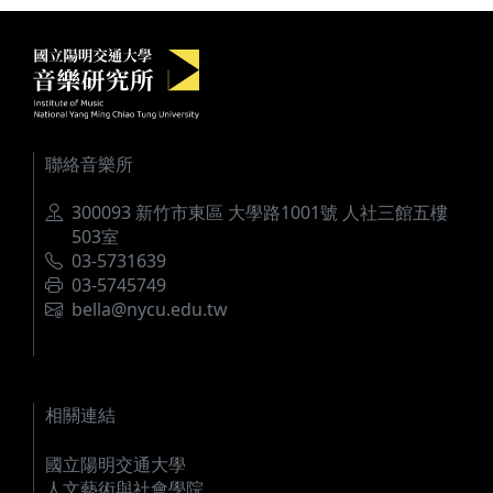
國立陽明交通大學音樂研究所
:::
聯絡音樂所
地址
300093 新竹市東區 大學路1001號 人社三館五樓
503室
電話
03-5731639
傳真
03-5745749
電郵
bella@nycu.edu.tw
相關連結
國立陽明交通大學
人文藝術與社會學院