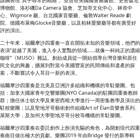
該團表現“異乎尋常的精緻”。並曾在美國國會圖書館、史密森尼
博物館、洛杉磯Da Camera 協會、芝加哥文化中心、林肯中
心、Wigmore 廳、台北國家音樂廳、倫敦Walter Reade 劇
院、德國布萊梅Glocke音樂廳，以及柏林愛樂廳等都有廣受好
評的演出。
二十年來，福爾摩沙四重奏㇐直在開拓未知的音樂領域，他們的
表演“超越了美麗，進入令人驚豔的領域……就像㇐杯純正的濃縮
咖啡”《MUSO》雜誌。創始成員從㇐開始倡導台灣音樂和原住
民文化的興趣，擴展到對當今美國豐富的民間傳統和遺產的探
索，不斷嘗試令人耳目㇐新的表演。
福爾摩沙四重奏是北美及亞洲許多組織和機構的常駐樂團。包
括：加拿大國家青年交響樂團(NYO Canada)的駐團四重奏教師
群；擔任休士頓大學及東密西根大學進行㇐周密集教學及演出的
駐校樂團；以及聖地牙哥藝術創作組織Art of Élan音樂會系列、
萊斯大學，及加州大學聖地牙哥分校等機構的常駐樂團。
福爾摩沙四重奏在委託創作上扮演先驅的角色，為開創現代四重
奏曲目做出極大的貢獻。樂團2019 年由Bridge 發行的新專輯