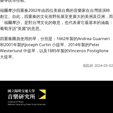
樂學院等任教。
福爾摩沙四重奏2002年由四位美籍台裔的音樂家在台灣巡演時
創⽴。自此，四重奏的文化視野拓展至更廣大的美洲及亞洲，而
「福爾摩沙」是對台灣文化的敬意，也代表著它最基本的涵義：
葡萄牙語“美麗”的意思。
四重奏團員使用的琴，分別是：1662年製的Andrea Guarneri
和2001年製的Joseph Curtin 小提琴、2014年製的Peter
Westerlund 中提琴，以及1885年製的Vincenzo Postiglione
大提琴。
張貼於
2024-05-02
國立陽明交通大學音樂研究所
:::