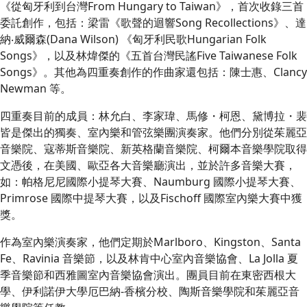
《從匈牙利到台灣From Hungary to Taiwan》，首次收錄三首
委託創作，包括：梁雷《歌聲的迴響Song Recollections》、達
納‧威爾森(Dana Wilson) 《匈牙利民歌Hungarian Folk
Songs》，以及林煒傑的《五首台灣民謠Five Taiwanese Folk
Songs》。其他為四重奏創作的作曲家還包括：陳士惠、Clancy
Newman 等。
四重奏目前的成員：林允白、李家瑋、馬修・柯恩、黛博拉・裴
皆是傑出的獨奏、室內樂和管弦樂團演奏家。他們分別從茱麗亞
音樂院、寇蒂斯音樂院、新英格蘭音樂院、柯爾本音樂學院取得
⽂憑後，在美國、歐亞各大音樂廳演出，並於許多音樂大賽，
如：帕格尼尼國際小提琴大賽、Naumburg 國際小提琴大賽、
Primrose 國際中提琴大賽，以及Fischoff 國際室內樂大賽中獲
獎。
作為室內樂演奏家，他們定期於Marlboro、Kingston、Santa
Fe、Ravinia 音樂節，以及林肯中心室內音樂協會、La Jolla 夏
季音樂節和西雅圖室內音樂協會演出。團員目前在東密西根大
學、伊利諾伊大學厄巴納-香檳分校、陶斯音樂學院和茱麗亞音