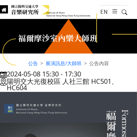
跳到主要內容
EN
漢堡選
搜尋
Institute of Music, National
國立陽明交通大學 音樂研究所
福爾摩沙室內樂大師班
公告
展演訊息/大師班
公告內容
2024-05-08 15:30
‐
17:30
:::
陽明交大光復校區 人社三館 HC501、
HC604