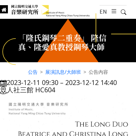
跳到主要內容
EN
漢堡選
搜尋
Institute of Music, National
國立陽明交通大學 音樂研究所
「隆氏鋼琴二重奏」 隆信
真、隆愛真教授鋼琴大師
公告
展演訊息/大師班
公告內容
2023-12-11 09:30
–
2023-12-12 14:40
:::
人社三館 HC604