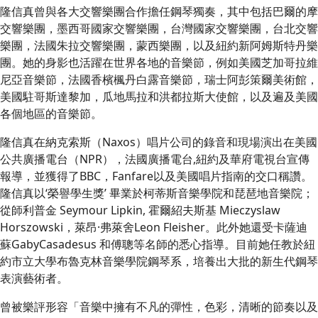
隆信真曾與各大交響樂團合作擔任鋼琴獨奏，其中包括巴爾的摩
交響樂團，墨西哥國家交響樂團，台灣國家交響樂團，台北交響
樂團，法國朱拉交響樂團，蒙西樂團，以及紐約新阿姆斯特丹樂
團。她的身影也活躍在世界各地的音樂節，例如美國芝加哥拉維
尼亞音樂節，法國香檳楓丹白露音樂節，瑞士阿彭策爾美術館，
美國駐哥斯達黎加，瓜地馬拉和洪都拉斯大使館，以及遍及美國
各個地區的音樂節。
隆信真在納克索斯（Naxos）唱片公司的錄音和現場演出在美國
公共廣播電台（NPR），法國廣播電台,紐約及華府電視台宣傳
報導，並獲得了BBC，Fanfare以及美國唱片指南的交口稱讚。
隆信真以‘榮譽學生獎’ 畢業於柯蒂斯音樂學院和琵琶地音樂院；
從師利普金 Seymour Lipkin, 霍爾紹夫斯基 Mieczyslaw
Horszowski，萊昂·弗萊舍Leon Fleisher。此外她還受卡薩迪
蘇GabyCasadesus 和傅聰等名師的悉心指導。目前她任教於紐
約市立大學布魯克林音樂學院鋼琴系，培養出大批的新生代鋼琴
表演藝術者。
曾被樂評形容「音樂中擁有不凡的彈性，色彩，清晰的節奏以及