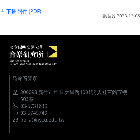
下載 附件 (PDF)
張貼於
2023-12-06
國立陽明交通大學音樂研究所
:::
聯絡音樂所
地址
300093 新竹市東區 大學路1001號 人社三館五樓
503室
電話
03-5731639
傳真
03-5745749
電郵
bella@nycu.edu.tw