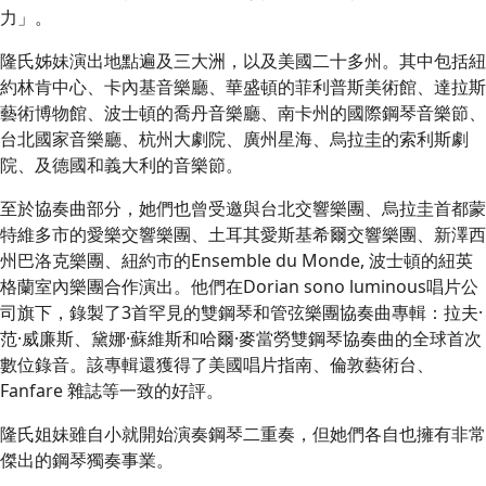
力」。
隆氏姊妹演出地點遍及三大洲，以及美國二十多州。其中包括紐
約林肯中心、卡內基音樂廳、華盛頓的菲利普斯美術館、達拉斯
藝術博物館、波士頓的喬丹音樂廳、南卡州的國際鋼琴音樂節、
台北國家音樂廳、杭州大劇院、廣州星海、烏拉圭的索利斯劇
院、及德國和義大利的音樂節。
至於協奏曲部分，她們也曾受邀與台北交響樂團、烏拉圭首都蒙
特維多市的愛樂交響樂團、土耳其愛斯基希爾交響樂團、新澤西
州巴洛克樂團、紐約市的Ensemble du Monde, 波士頓的紐英
格蘭室內樂團合作演出。他們在Dorian sono luminous唱片公
司旗下，錄製了3首罕見的雙鋼琴和管弦樂團協奏曲專輯：拉夫·
范·威廉斯、黛娜·蘇維斯和哈爾·麥當勞雙鋼琴協奏曲的全球首次
數位錄音。該專輯還獲得了美國唱片指南、倫敦藝術台、
Fanfare 雜誌等一致的好評。
隆氏姐妹雖自小就開始演奏鋼琴二重奏，但她們各自也擁有非常
傑出的鋼琴獨奏事業。