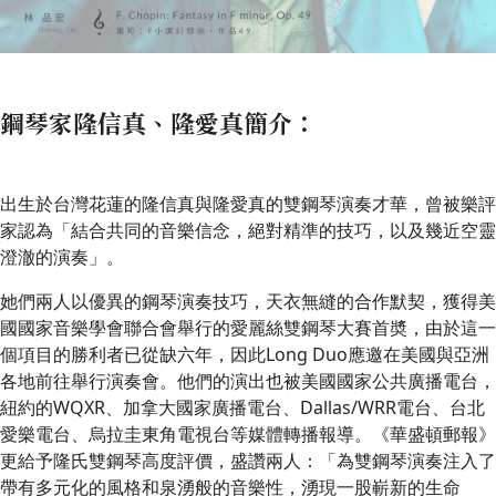
鋼琴家隆信真、隆愛真簡介：
出生於台灣花蓮的隆信真與隆愛真的雙鋼琴演奏才華，曾被樂評
家認為「結合共同的音樂信念，絕對精準的技巧，以及幾近空靈
澄澈的演奏」。
她們兩人以優異的鋼琴演奏技巧，天衣無縫的合作默契，獲得美
國國家音樂學會聯合會舉行的愛麗絲雙鋼琴大賽首奬，由於這一
個項目的勝利者已從缺六年，因此Long Duo應邀在美國與亞洲
各地前往舉行演奏會。他們的演出也被美國國家公共廣播電台，
紐約的WQXR、加拿大國家廣播電台、Dallas/WRR電台、台北
愛樂電台、烏拉圭東角電視台等媒體轉播報導。《華盛頓郵報》
更給予隆氏雙鋼琴高度評價，盛讚兩人：「為雙鋼琴演奏注入了
帶有多元化的風格和泉湧般的音樂性，湧現一股嶄新的生命