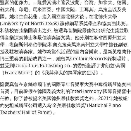
豐富的想像力」，隆愛真演出遍及波蘭、台灣、加拿大、德國、
義大利、印尼、馬來西亞、中國大陸、土耳其、烏拉圭以及美
國。她出生自花蓮，進入國立臺北藝大後，在北德州大學
(University of North Texas) 贏得鋼琴系獎學金和協奏曲比賽。
和該校管弦樂團演出之外, 被選為音樂院最佳傑出研究生獎並取
得音樂演奏博士和最佳演奏論文奬。她分別在麻省西原州立大
學，堪薩斯州泰伯學院,和奧克拉荷馬東南州立大學中擔任副教
授及駐校演奏家。她作為當代活躍的室内音樂家，是新英格蘭抒
情三重奏的創始成員之一，她曾為Centaur Records錄制唱片，
並受到Ubiquitous Publishing Co. 的委托翻譯了弗朗兹·莫爾
（Franz Mohr）的《我與偉大的鋼琴家的生活》。
隆愛真曾在京絲維爾市的國際青年音樂家大賽中奪得鋼琴協奏曲
首奬，目前暑假在德國及義大利的InterHarmony 國際音樂營中
任教。除了曾被提名美國德州最佳教師獎之外，2021年她被紐
約史坦威鋼琴公司選入為‘全美最佳教師獎’ (National Piano
Teachers’ Hall of Fame’) 。