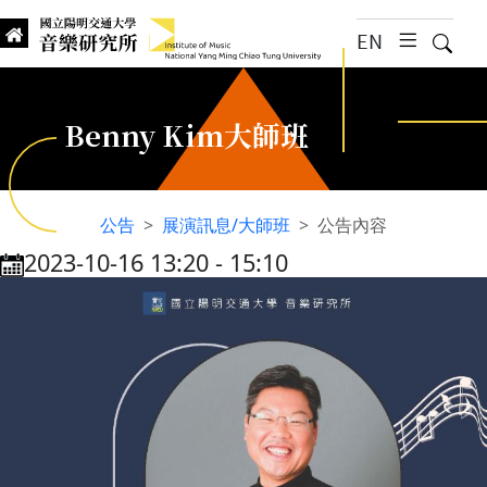
跳到主要內容
EN
漢堡選
搜尋
Institute of Music, National
國立陽明交通大學 音樂研究所
Benny Kim大師班
公告
展演訊息/大師班
公告內容
2023-10-16 13:20
‐
15:10
:::