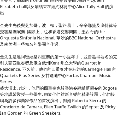
音樂節，挪威的Trondheim室內樂音樂節 ,倫敦的Queen
Elizabeth hall以及剛結束在紐約林肯中心Alice Tully Hall 的演
出.
金先生先後與芝加哥，波士頓，聖路易士，辛辛那提及底特律等
交響樂團演奏. 國際上，也和香港交響樂團，墨西哥的the
Orquesta Sinfonia Nacional, 華沙的BBC National Orchestra
及南美洲一些知名的樂團合作過.
金先生是邁阿密絃樂四重奏的第一小提琴手，並曾贏得著名的克
利夫蘭四重奏奬及俄亥俄州Kent 州立大學的Quartet in
Residence. 不久前，他們的四重奏才在紐約的Carnegie Hall 的
Quartets Plus Series 及甘迺迪中心Fortas Chamber Music
Series
盛大演出. 此㚈，他們的四重奏也於香港�翮繾菑顐�的Bogota
等地講習敎授一些學生. 由於他們対新音樂的精湛詮釋，他們接
聘為許多作曲家作品的首次演出，例如 Roberto Sierra 的
Concierto de Camara, Ellen Taaffe Zwilich 的Septet 及 Ricky
Ian Gorden 的 Green Sneakers.