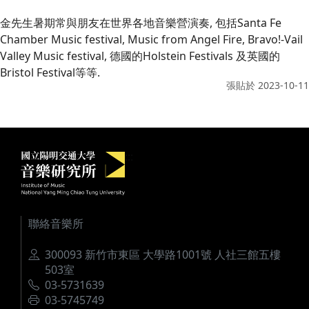
金先生暑期常與朋友在世界各地音樂營演奏, 包括Santa Fe
Chamber Music festival, Music from Angel Fire, Bravo!-Vail
Valley Music festival, 德國的Holstein Festivals 及英國的
Bristol Festival等等.
張貼於
2023-10-11
國立陽明交通大學音樂研究所
:::
聯絡音樂所
地址
300093 新竹市東區 大學路1001號 人社三館五樓
503室
電話
03-5731639
傳真
03-5745749