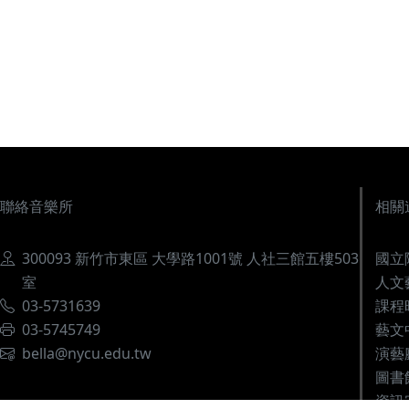
所
聯絡音樂所
相關
地址
300093 新竹市東區 大學路1001號 人社三館五樓503
國立
室
人文
電話
03-5731639
課程
傳真
03-5745749
藝文
電郵
bella@nycu.edu.tw
演藝
圖書
資訊